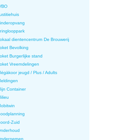
VBO
ustitiehuis
inderopvang
ringlooppark
okaal dientencentrum De Brouwerij
oket Bevolking
oket Burgerlijke stand
oket Vreemdelingen
égàkoor jeugd / Plus / Adults
eldingen
ijn Container
ilieu
obitwin
oodplanning
oord-Zuid
nderhoud
ndernemen