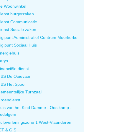
e Woonwinkel
ienst burgerzaken
ienst Communicatie
ienst Sociale zaken
igipunt Administratief Centrum Moerkerke
igipunt Sociaal Huis
nergiehuis
arys
inanciële dienst
BS De Ooievaar
BS Het Spoor
emeentelijke Turnzaal
roendienst
uis van het Kind Damme - Oostkamp -
edelgem
ulpverleningszone 1 West-Vlaanderen
CT & GIS