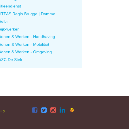
itleendienst
iTPAS Regio Brugge | Damme
elbi
ijk-werken
onen & Werken - Handhaving
onen & Werken - Mobiliteit
onen & Werken - Omgeving
ZC De Stek
acy