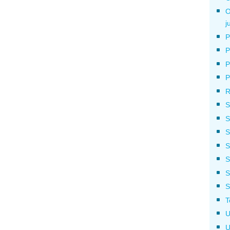
O
j
P
P
P
P
R
S
S
S
S
S
S
S
T
U
U