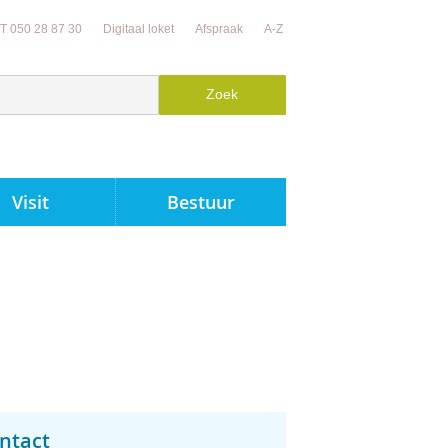
T 050 28 87 30
Digitaal loket
Afspraak
A-Z
Visit
Bestuur
ntact