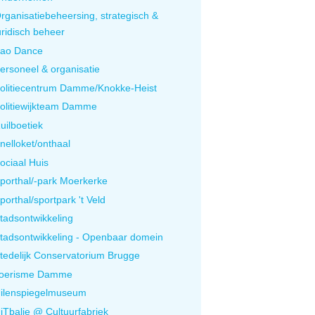
rganisatiebeheersing, strategisch &
uridisch beheer
ao Dance
ersoneel & organisatie
olitiecentrum Damme/Knokke-Heist
olitiewijkteam Damme
uilboetiek
nelloket/onthaal
ociaal Huis
porthal/-park Moerkerke
porthal/sportpark 't Veld
tadsontwikkeling
tadsontwikkeling - Openbaar domein
tedelijk Conservatorium Brugge
oerisme Damme
ilenspiegelmuseum
iTbalie @ Cultuurfabriek