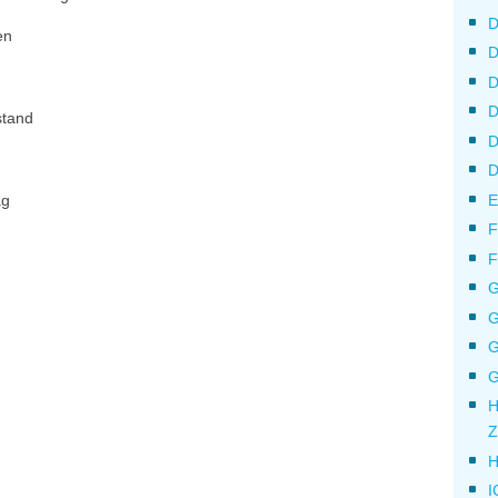
D
en
D
D
D
stand
D
D
ag
E
F
F
G
G
G
G
H
Z
H
I