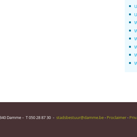
U
U
W
W
W
W
W
W
340
Damme
T
050 28 87 30
stadsbestuur@damme.be
-
Proclaimer
-
Priv