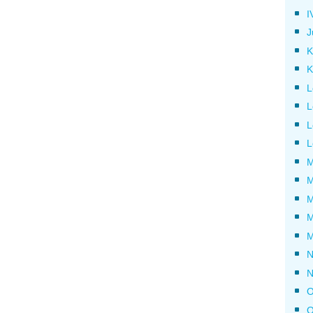
I
J
K
K
L
L
L
L
M
M
M
M
M
N
N
O
O