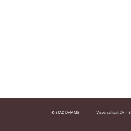
© STAD DAMME
Vissersstraat 2A
8