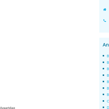
An
B
B
B
B
B
B
B
C
D
lvaartdag