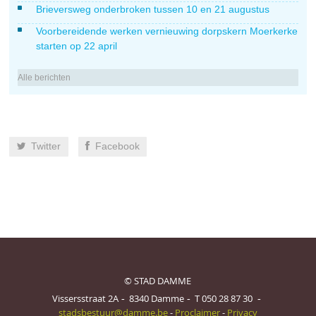
Brieversweg onderbroken tussen 10 en 21 augustus
Voorbereidende werken vernieuwing dorpskern Moerkerke
starten op 22 april
Alle berichten
Twitter
Facebook
© STAD DAMME
Vissersstraat 2A
8340
Damme
T
050 28 87 30
stadsbestuur@damme.be
-
Proclaimer
-
Privacy