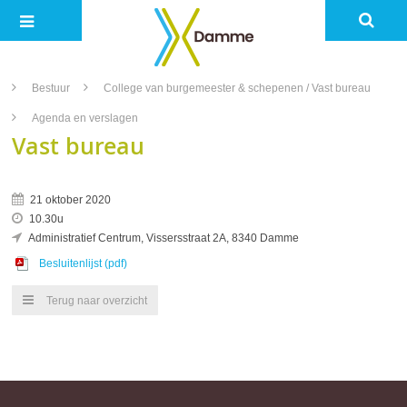
Bestuur
College van burgemeester & schepenen / Vast bureau
Agenda en verslagen
Vast bureau
21 oktober 2020
10.30u
Administratief Centrum, Vissersstraat 2A, 8340 Damme
Bijlagen
Besluitenlijst (pdf)
Terug naar overzicht