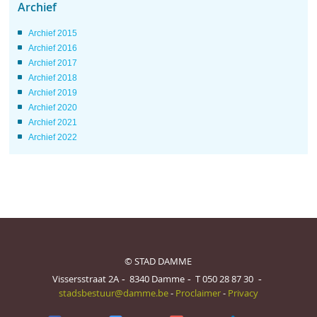
Archief
Archief 2015
Archief 2016
Archief 2017
Archief 2018
Archief 2019
Archief 2020
Archief 2021
Archief 2022
© STAD DAMME
Vissersstraat 2A
8340
Damme
T
050 28 87 30
stadsbestuur@damme.be
-
Proclaimer
-
Privacy